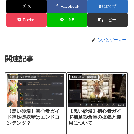
X
Facebook
はてブ
Pocket
LINE
コピー
らいとゲーマー
関連記事
【黒い砂漠】攻略情報
【黒い砂漠】攻略情報
【黒い砂漠】初心者ガイ
【黒い砂漠】初心者ガイ
ド補足⑤妖精はエンドコ
ド補足③倉庫の拡張と運
ンテンツ？
用について
...
...