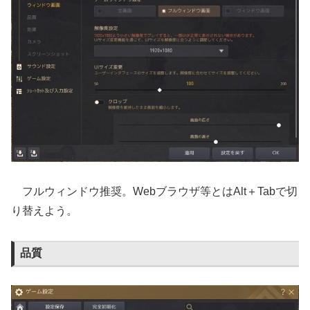
フルウィンドウ推奨。Webブラウザ等とはAlt＋Tabで切
り替えよう。
品質