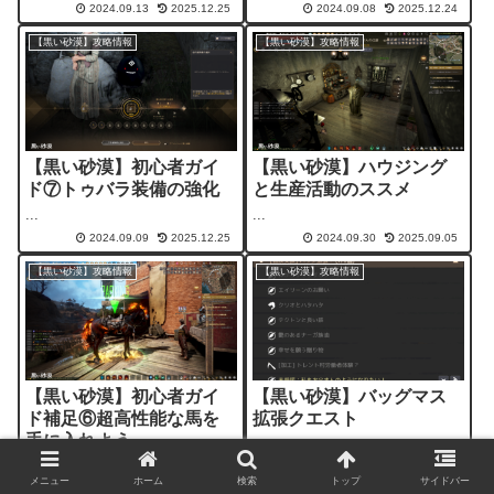
2024.09.13
2025.12.25
2024.09.08
2025.12.24
【黒い砂漠】攻略情報
【黒い砂漠】攻略情報
【黒い砂漠】初心者ガイ
【黒い砂漠】ハウジング
ド⑦トゥバラ装備の強化
と生産活動のススメ
...
...
2024.09.09
2025.12.25
2024.09.30
2025.09.05
【黒い砂漠】攻略情報
【黒い砂漠】攻略情報
【黒い砂漠】初心者ガイ
【黒い砂漠】バッグマス
ド補足⑥超高性能な馬を
拡張クエスト
手に入れよう
...
...
メニュー
ホーム
検索
トップ
サイドバー
2024.09.17
2025.12.26
2025.11.28
2025.12.26