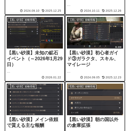
...
2024.09.10
2025.12.25
2024.10.11
2025.12.26
【黒い砂漠】攻略情報
【黒い砂漠】攻略情報
【黒い砂漠】未知の鉱石
【黒い砂漠】初心者ガイ
イベント（～2026年1月29
ド③ガラクタ、スキル、
日）
マイレージ
...
...
2026.01.22
2024.09.05
2025.12.23
【黒い砂漠】攻略情報
【黒い砂漠】攻略情報
【黒い砂漠】メイン依頼
【黒い砂漠】朝の国以外
で貰える主な報酬
の倉庫拡張