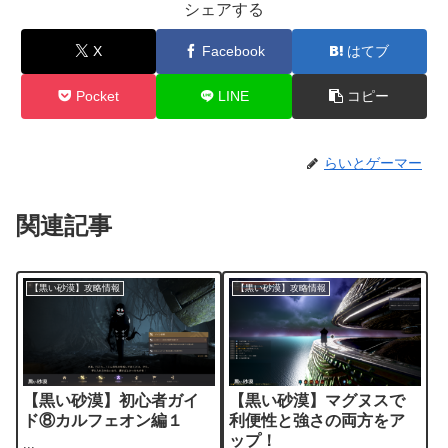
シェアする
X
Facebook
はてブ
Pocket
LINE
コピー
らいとゲーマー
関連記事
【黒い砂漠】攻略情報
【黒い砂漠】攻略情報
【黒い砂漠】初心者ガイ
【黒い砂漠】マグヌスで
ド⑧カルフェオン編１
利便性と強さの両方をア
ップ！
...