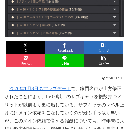
X
Facebook
はてブ
Pocket
LINE
コピー
2026.01.13
2026年1月8日のアップデート
で、家門名声が上方修正
されたことにより、Lv.60以上のサブキャラを複数持つメ
リットが以前より更に増している。サブキャラのレベル上
げにはメイン依頼をこなしていくのが最も手っ取り早い
が、このメイン依頼で貰える報酬についても、昨年末に大
幅な改定が行われた。報酬目当てにサブキャラを量産する