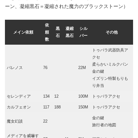
ーン、凝縮黒石＝凝縮された魔力のブラックストーン）
依
黒
凝縮
シル
メイン依頼
頼
その他
石
黒石
バー
数
トゥバラ武器防具ア
クセ
柔らかいミルクパン
バレノス
76
22M
金の鍵
イズリン特製もりも
り弁当
セレンディア
134
12
100M
トゥバラアクセ
カルフェオン
117
188
150M
トゥバラアクセ
金の鍵
魔女幻談
22
旅行者の地図
メディアを威嚇す