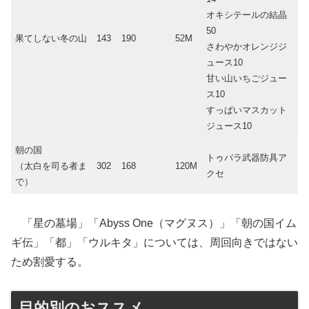
オキシテールの結晶
50
果てしない冬の山
143
190
52M
さわやかオレンジジ
ュース10
甘い山いちごジュー
ス10
すっぱいマスカット
ジュース10
朝の国
トゥバラ武器防具ア
（太白を司る者ま
302
168
120M
クセ
で）
「星の墓場」「Abyss One（マグヌス）」「朝の国イム
ギ伝」「都」「ウルキタ」については、周回向きではない
ため割愛する。
目的別のおススメ