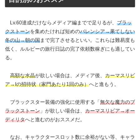
Lv.60達成だけならメディア編までで足りるが、
ブラッ
クストーン
を集めたければ短めの
バレンシア→果てしない
冬の山→朝の国
まで完了させるといい。これらは難易度も
低く、ルルピーの旅行日誌の完了依頼数稼ぎにも適してい
る。
高額な水晶
が欲しい場合は、メディア後、
カーマスリビ
ア→Iの招待状
（家門あたり1回のみ）
へと進もう。
ブラックスター装備の強化に使用する「
無欠な魔力のブ
ラックストーン
」が欲しい場合は、
カーマスリビア→オー
ディリタ
へと進むのがおススメだ。
なお、キャラクタースロット数に余裕がない等、キャラ