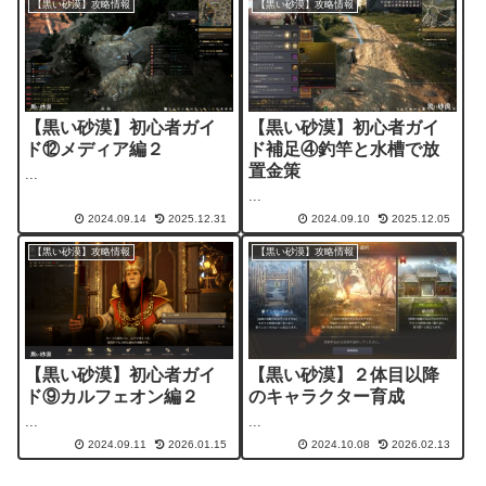
【黒い砂漠】攻略情報
【黒い砂漠】攻略情報
【黒い砂漠】初心者ガイ
【黒い砂漠】初心者ガイ
ド⑫メディア編２
ド補足④釣竿と水槽で放
置金策
...
...
2024.09.14
2025.12.31
2024.09.10
2025.12.05
【黒い砂漠】攻略情報
【黒い砂漠】攻略情報
【黒い砂漠】初心者ガイ
【黒い砂漠】２体目以降
ド⑨カルフェオン編２
のキャラクター育成
...
...
2024.09.11
2026.01.15
2024.10.08
2026.02.13