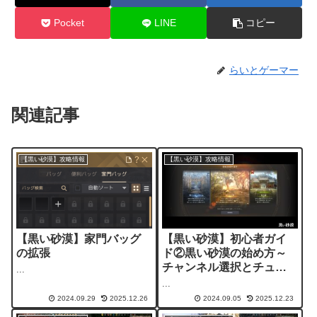
Pocket
LINE
コピー
らいとゲーマー
関連記事
【黒い砂漠】攻略情報
【黒い砂漠】攻略情報
【黒い砂漠】家門バッグ
【黒い砂漠】初心者ガイ
の拡張
ド②黒い砂漠の始め方～
チャンネル選択とチュー
...
トリアル
...
2024.09.29
2025.12.26
2024.09.05
2025.12.23