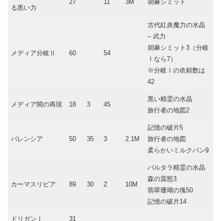
27
11
3M
胡麻シミット
る黒い力
古代紅炎魔力の水晶
– 武力
胡麻シミット3（分岐
メディア分岐Ⅱ
60
54
Ⅰなら7）
※分岐Ⅰの依頼数は
42
黒い精霊の水晶
メディア闇の再現
18
3
45
旅行者の地図2
記憶の破片5
バレンシア
50
35
3
2.1M
旅行者の地図
柔らかいミルクパン9
バルタラ精霊の水晶
森の震怒3
カーマスリビア
89
30
2
10M
翡翠珊瑚の塊50
記憶の破片14
ドリガンⅠ
31