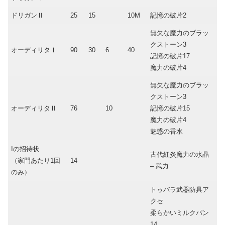
ドリガンⅡ
25
15
10M
記憶の破片2
無欠な魔力のブラッ
クストーン3
オーディリタⅠ
90
30
6
40
記憶の破片17
魔力の破片4
無欠な魔力のブラッ
クストーン3
オーディリタⅡ
76
10
記憶の破片15
魔力の破片4
魅惑の香水
Iの招待状
古代紅炎魔力の水晶
（家門あたり1回
14
– 武力
のみ）
トゥバラ武器防具ア
クセ
柔らかいミルクパン
14