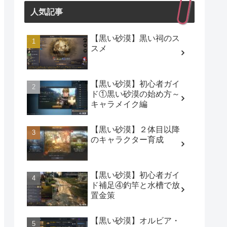
人気記事
【黒い砂漠】黒い祠のス
スメ
【黒い砂漠】初心者ガイ
ド①黒い砂漠の始め方～
キャラメイク編
【黒い砂漠】２体目以降
のキャラクター育成
【黒い砂漠】初心者ガイ
ド補足④釣竿と水槽で放
置金策
【黒い砂漠】オルビア・