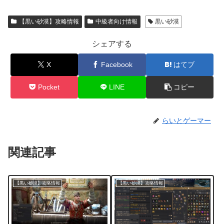
【黒い砂漠】攻略情報
中級者向け情報
黒い砂漠
シェアする
X
Facebook
はてブ
Pocket
LINE
コピー
らいとゲーマー
関連記事
【黒い砂漠】攻略情報
【黒い砂漠】攻略情報