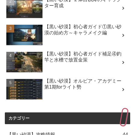
ター育成
【黒い砂漠】初心者ガイド①黒い砂
漠の始め方～キャラメイク編
【黒い砂漠】初心者ガイド補足④釣
竿と水槽で放置金策
【黒い砂漠】オルビア・アカデミー
第1期forライト勢
カテゴリー
【黒い砂漠】攻略情報
44