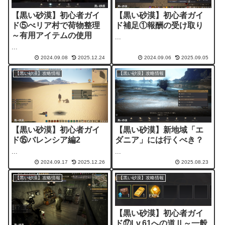
【黒い砂漠】初心者ガイ
【黒い砂漠】初心者ガイ
ド⑤べリア村で荷物整理
ド補足①報酬の受け取り
～有用アイテムの使用
...
...
2024.09.08
2025.12.24
2024.09.06
2025.09.05
【黒い砂漠】攻略情報
【黒い砂漠】攻略情報
【黒い砂漠】初心者ガイ
【黒い砂漠】新地域「エ
ド⑮バレンシア編2
ダニア」には行くべき？
...
...
2024.09.17
2025.12.26
2025.08.23
【黒い砂漠】攻略情報
【黒い砂漠】攻略情報
【黒い砂漠】初心者ガイ
ド⑰Lv.61への道Ⅱ～一般